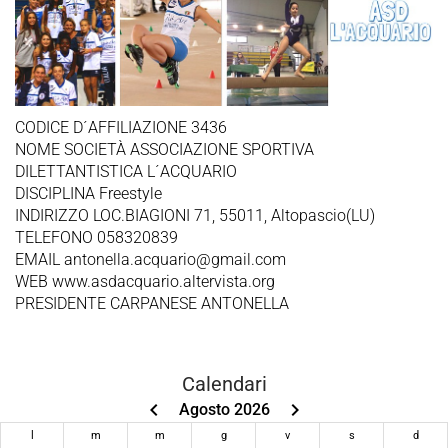
CODICE D´AFFILIAZIONE 3436
NOME SOCIETÀ ASSOCIAZIONE SPORTIVA
DILETTANTISTICA L´ACQUARIO
DISCIPLINA Freestyle
INDIRIZZO LOC.BIAGIONI 71, 55011, Altopascio(LU)
TELEFONO 058320839
EMAIL antonella.acquario@gmail.com
WEB www.asdacquario.altervista.org
PRESIDENTE CARPANESE ANTONELLA
Calendari
keyboard_arrow_left
keyboard_arrow_right
Agosto 2026
l
m
m
g
v
s
d