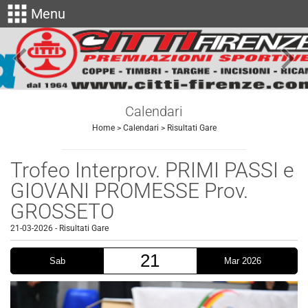
apps
Menu
keyboard_arrow_left
keyboard_arrow_right
Calendari
Home
>
Calendari
>
Risultati Gare
Trofeo Interprov. PRIMI PASSI e
GIOVANI PROMESSE Prov.
GROSSETO
21-03-2026
-
Risultati Gare
21
Sab
Mar 2026