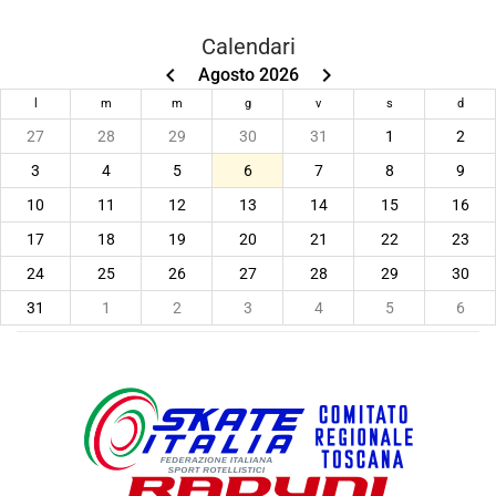
Calendari
keyboard_arrow_left
keyboard_arrow_right
Agosto 2026
l
m
m
g
v
s
d
27
28
29
30
31
1
2
3
4
5
6
7
8
9
10
11
12
13
14
15
16
17
18
19
20
21
22
23
24
25
26
27
28
29
30
31
1
2
3
4
5
6