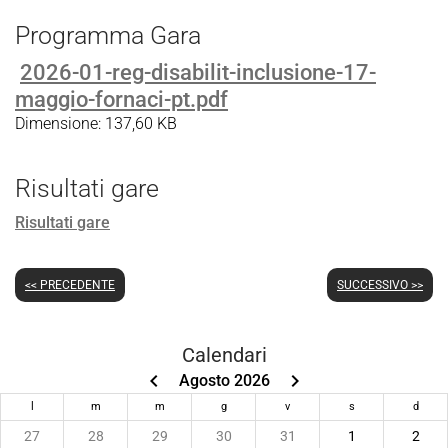
Programma Gara
2026-01-reg-disabilit-inclusione-17-
maggio-fornaci-pt.pdf
Dimensione: 137,60 KB
Risultati gare
Risultati gare
<< PRECEDENTE
SUCCESSIVO >>
Calendari
keyboard_arrow_left
keyboard_arrow_right
Agosto 2026
l
m
m
g
v
s
d
27
28
29
30
31
1
2