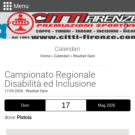
apps
Menu
keyboard_arrow_left
keyboard_arrow_right
Calendari
Home
>
Calendari
>
Risultati Gare
Campionato Regionale
Disabilità ed Inclusione
17-05-2026
-
Risultati Gare
17
Dom
Mag 2026
dove:
Pistoia